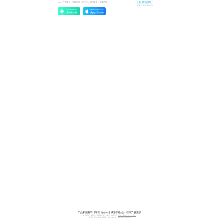
app，产品购买，管家咨询，行中7/24小时服务，专属折扣
产品和服务详情请关注公众号或添加微信小程序了解更多
版权所有：发现时空国际旅行社（北京）有限公司
京ICP备15031122号-1
违法和不良信息举报邮箱：
customerservicefx@fxtrip.com