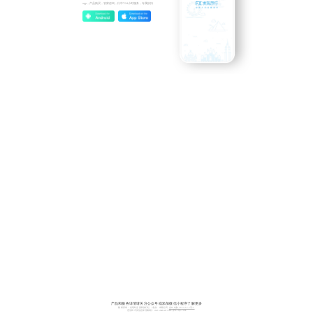
app，产品购买，管家咨询，行中7/24小时服务，专属折扣
产品和服务详情请关注公众号或添加微信小程序了解更多
版权所有：发现时空国际旅行社（北京）有限公司
京ICP备15031122号-1
违法和不良信息举报邮箱：
customerservicefx@fxtrip.com